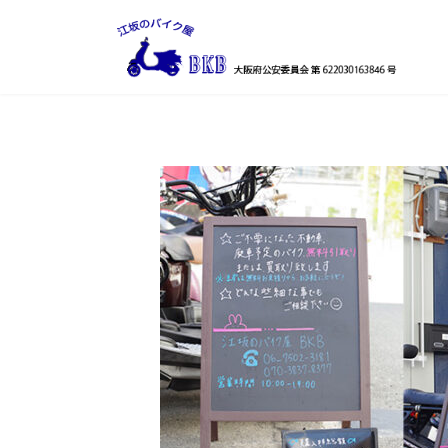
コ
ナ
ン
ビ
テ
ゲ
ン
ー
ツ
シ
へ
ョ
ス
ン
キ
に
ッ
移
プ
動