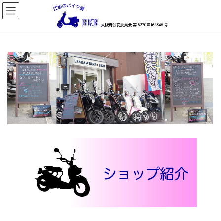
コ
ナ
ン
ビ
テ
ゲ
ン
ー
ツ
シ
へ
ョ
ス
ン
キ
に
ッ
移
プ
動