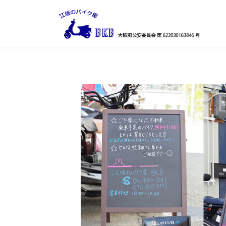
コ
ナ
ン
ビ
テ
ゲ
ン
ー
ツ
シ
へ
ョ
ス
ン
キ
に
ッ
移
プ
動