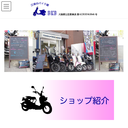
コ
ナ
ン
ビ
テ
ゲ
ン
ー
ツ
シ
へ
ョ
ス
ン
キ
に
ッ
移
プ
動