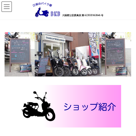
コ
ナ
ン
ビ
テ
ゲ
ン
ー
ツ
シ
へ
ョ
ス
ン
キ
に
ッ
移
プ
動