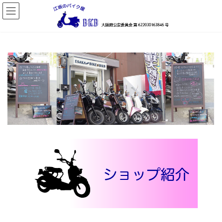
コ
ナ
ン
ビ
テ
ゲ
ン
ー
ツ
シ
へ
ョ
ス
ン
キ
に
ッ
移
プ
動