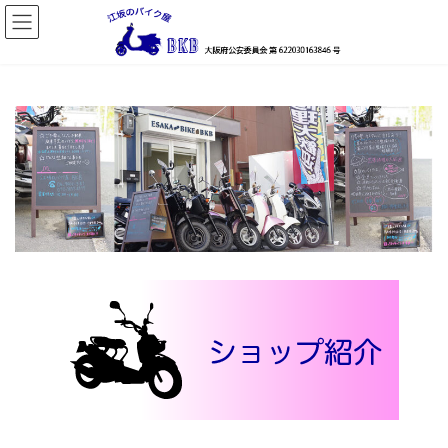
コ
ナ
ン
ビ
テ
ゲ
ン
ー
ツ
シ
へ
ョ
ス
ン
キ
に
ッ
移
プ
動