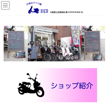
コ
ナ
ン
ビ
テ
ゲ
ン
ー
ツ
シ
へ
ョ
ス
ン
キ
に
ッ
移
プ
動