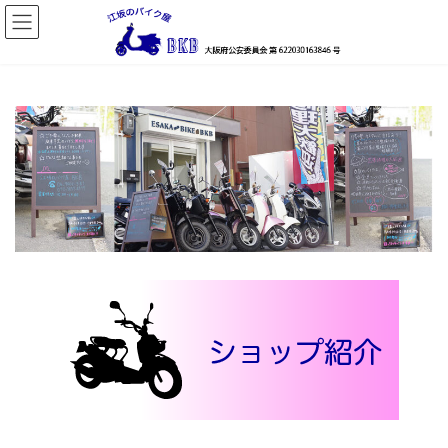
コ
ナ
ン
ビ
テ
ゲ
ン
ー
ツ
シ
へ
ョ
ス
ン
キ
に
ッ
移
プ
動