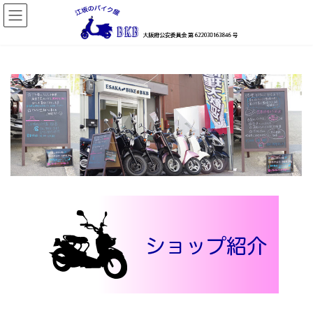
コ
ナ
ン
ビ
テ
ゲ
ン
ー
ツ
シ
へ
ョ
ス
ン
キ
に
ッ
移
プ
動