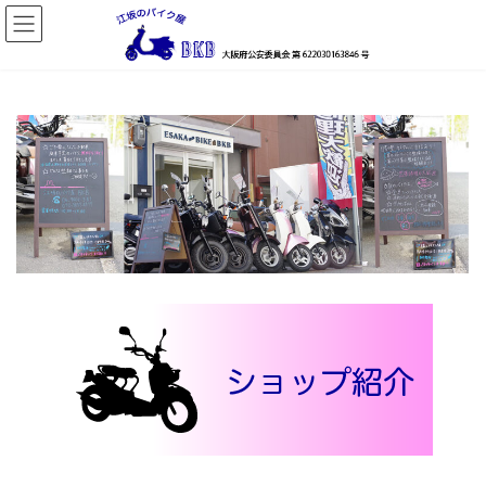
コ
ナ
ン
ビ
テ
ゲ
ン
ー
ツ
シ
へ
ョ
ス
ン
キ
に
ッ
移
プ
動