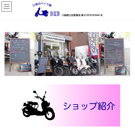
コ
ナ
ン
ビ
テ
ゲ
ン
ー
ツ
シ
へ
ョ
ス
ン
キ
に
ッ
移
プ
動