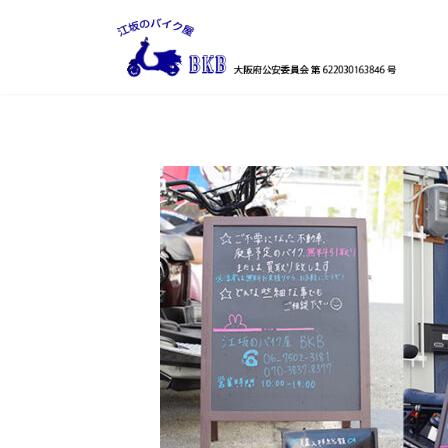
コ
ナ
ン
ビ
テ
ゲ
ン
ー
ツ
シ
へ
ョ
ス
ン
キ
に
ッ
移
プ
動