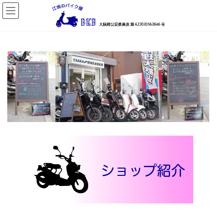
コ
ナ
ン
ビ
テ
ゲ
ン
ー
ツ
シ
へ
ョ
ス
ン
キ
に
ッ
移
プ
動