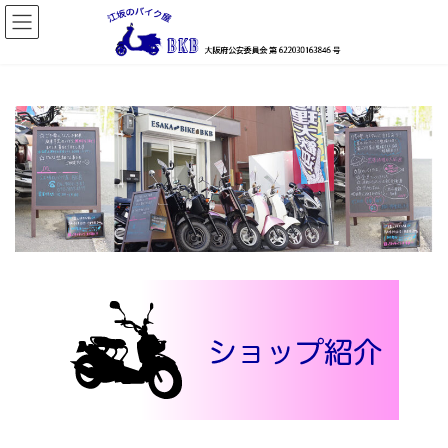
コ
ナ
ン
ビ
テ
ゲ
ン
ー
ツ
シ
へ
ョ
ス
ン
キ
に
ッ
移
プ
動