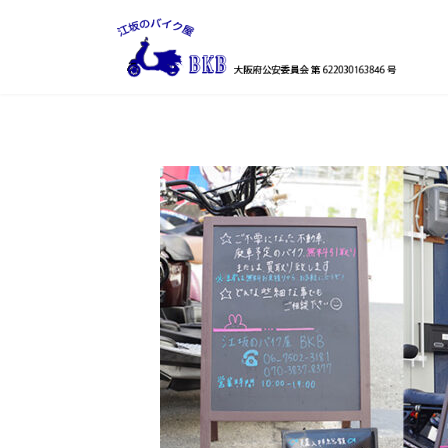
コ
ナ
ン
ビ
テ
ゲ
ン
ー
ツ
シ
へ
ョ
ス
ン
キ
に
ッ
移
プ
動