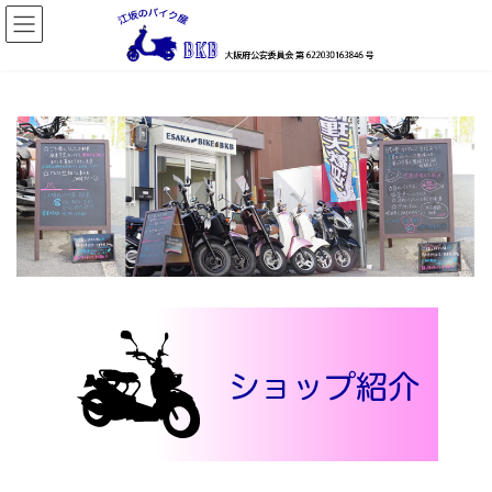
コ
ナ
ン
ビ
テ
ゲ
ン
ー
ツ
シ
へ
ョ
ス
ン
キ
に
ッ
移
プ
動