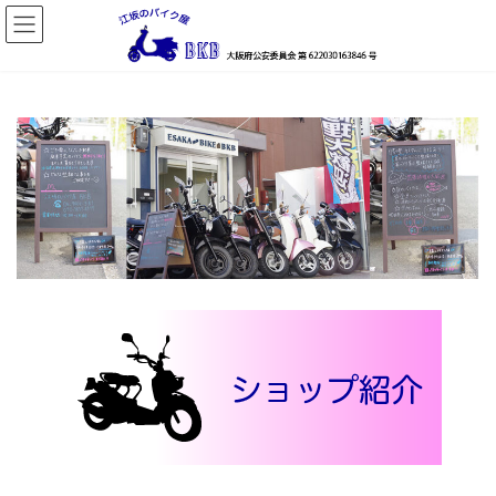
コ
ナ
ン
ビ
テ
ゲ
ン
ー
ツ
シ
へ
ョ
ス
ン
キ
に
ッ
移
プ
動