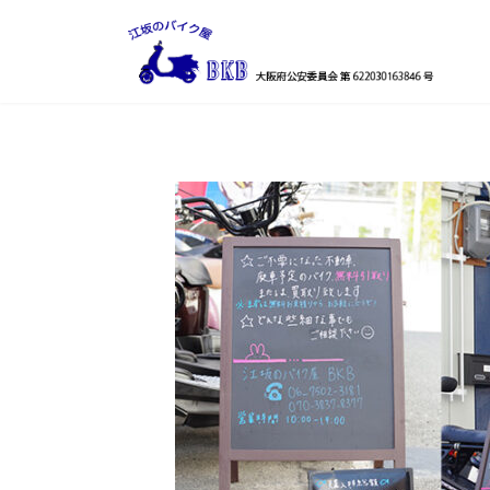
コ
ナ
ン
ビ
テ
ゲ
ン
ー
ツ
シ
へ
ョ
ス
ン
キ
に
ッ
移
プ
動