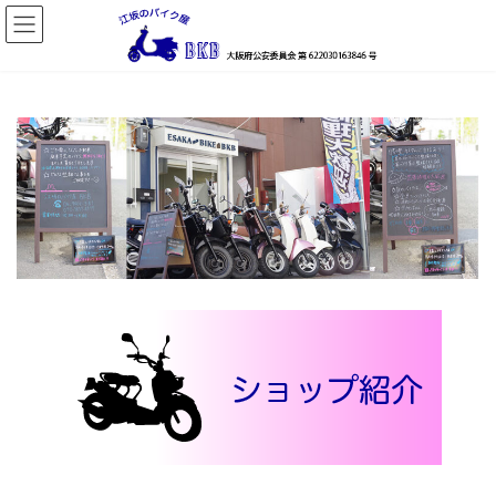
コ
ナ
ン
ビ
テ
ゲ
ン
ー
ツ
シ
へ
ョ
ス
ン
キ
に
ッ
移
プ
動