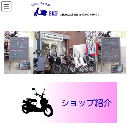
コ
ナ
ン
ビ
テ
ゲ
ン
ー
ツ
シ
へ
ョ
ス
ン
キ
に
ッ
移
プ
動