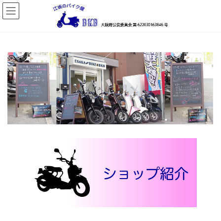
コ
ナ
ン
ビ
テ
ゲ
ン
ー
ツ
シ
へ
ョ
ス
ン
キ
に
ッ
移
プ
動