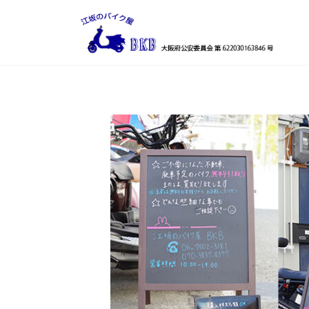
コ
ナ
ン
ビ
テ
ゲ
ン
ー
ツ
シ
へ
ョ
ス
ン
キ
に
ッ
移
プ
動