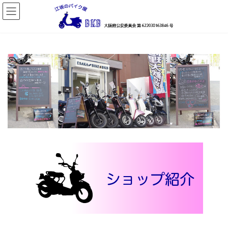
コ
ナ
ン
ビ
テ
ゲ
ン
ー
ツ
シ
へ
ョ
ス
ン
キ
に
ッ
移
プ
動