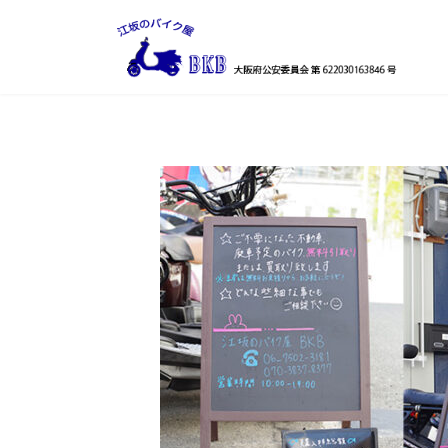
コ
ナ
ン
ビ
テ
ゲ
ン
ー
ツ
シ
へ
ョ
ス
ン
キ
に
ッ
移
プ
動