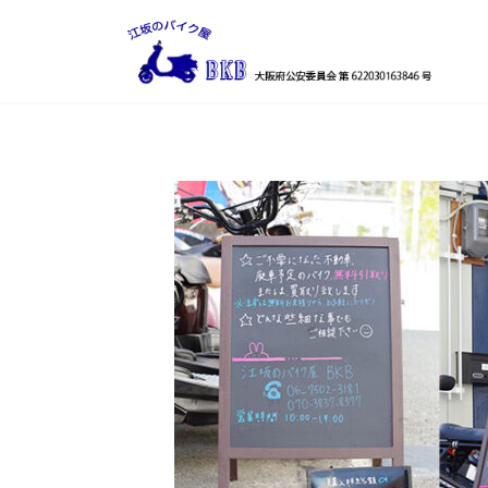
コ
ナ
ン
ビ
テ
ゲ
ン
ー
ツ
シ
へ
ョ
ス
ン
キ
に
ッ
移
プ
動