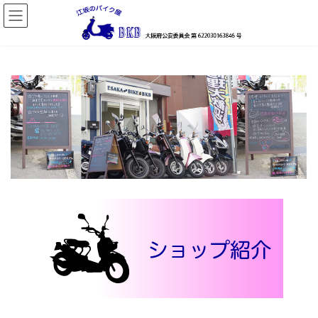
コ
ナ
ン
ビ
テ
ゲ
ン
ー
ツ
シ
へ
ョ
ス
ン
キ
に
ッ
移
プ
動