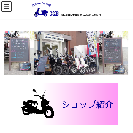
コ
ナ
ン
ビ
テ
ゲ
ン
ー
ツ
シ
へ
ョ
ス
ン
キ
に
ッ
移
プ
動