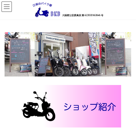
コ
ナ
ン
ビ
テ
ゲ
ン
ー
ツ
シ
へ
ョ
ス
ン
キ
に
ッ
移
プ
動