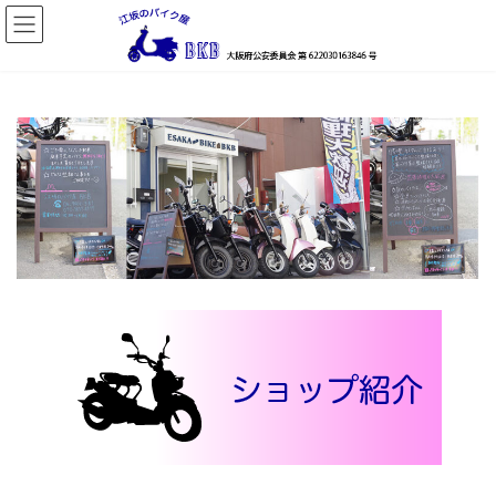
コ
ナ
ン
ビ
テ
ゲ
ン
ー
ツ
シ
へ
ョ
ス
ン
キ
に
ッ
移
プ
動