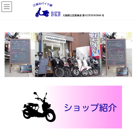
コ
ナ
ン
ビ
テ
ゲ
ン
ー
ツ
シ
へ
ョ
ス
ン
キ
に
ッ
移
プ
動