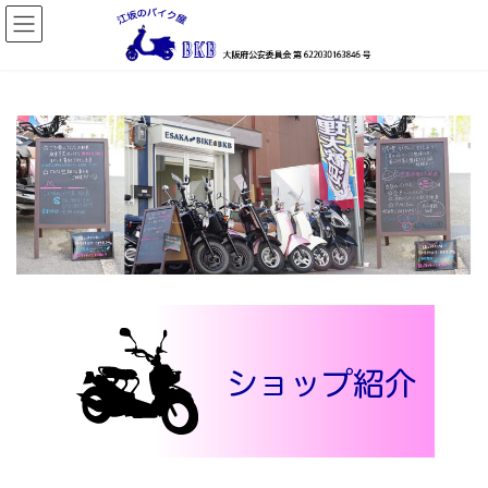
コ
ナ
ン
ビ
テ
ゲ
ン
ー
ツ
シ
へ
ョ
ス
ン
キ
に
ッ
移
プ
動