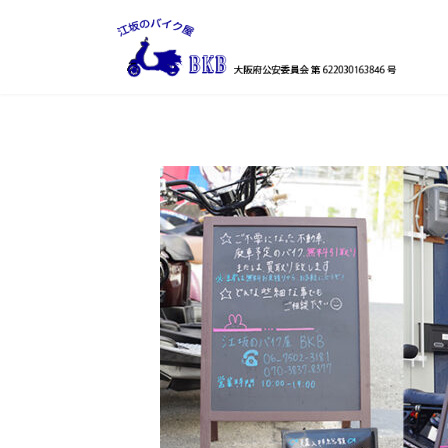
コ
ナ
ン
ビ
テ
ゲ
ン
ー
ツ
シ
へ
ョ
ス
ン
キ
に
ッ
移
プ
動