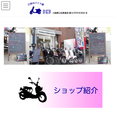
コ
ナ
ン
ビ
テ
ゲ
ン
ー
ツ
シ
へ
ョ
ス
ン
キ
に
ッ
移
プ
動