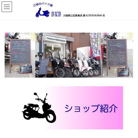
コ
ナ
ン
ビ
テ
ゲ
ン
ー
ツ
シ
へ
ョ
ス
ン
キ
に
ッ
移
プ
動