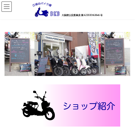
コ
ナ
ン
ビ
テ
ゲ
ン
ー
ツ
シ
へ
ョ
ス
ン
キ
に
ッ
移
プ
動