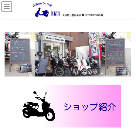
コ
ナ
ン
ビ
テ
ゲ
ン
ー
ツ
シ
へ
ョ
ス
ン
キ
に
ッ
移
プ
動