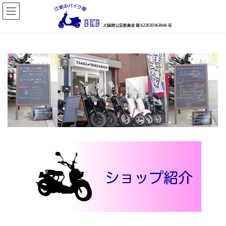
コ
ナ
ン
ビ
テ
ゲ
ン
ー
ツ
シ
へ
ョ
ス
ン
キ
に
ッ
移
プ
動