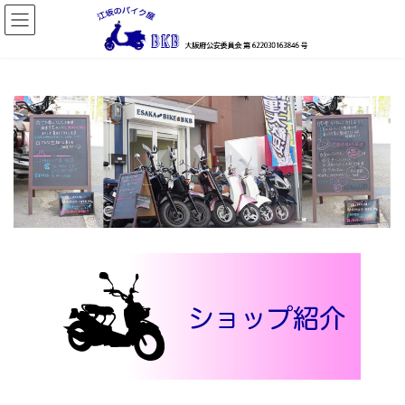
コ
ナ
ン
ビ
テ
ゲ
ン
ー
ツ
シ
へ
ョ
ス
ン
キ
に
ッ
移
プ
動