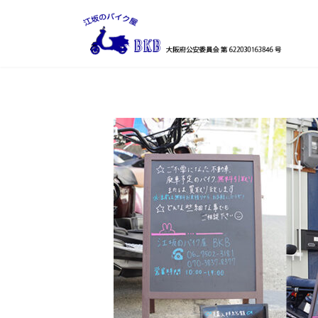
コ
ナ
ン
ビ
テ
ゲ
ン
ー
ツ
シ
へ
ョ
ス
ン
キ
に
ッ
移
プ
動