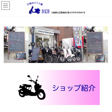
コ
ナ
ン
ビ
テ
ゲ
ン
ー
ツ
シ
へ
ョ
ス
ン
キ
に
ッ
移
プ
動