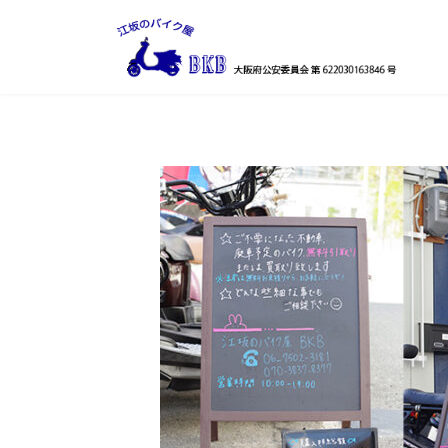
コ
ナ
ン
ビ
テ
ゲ
ン
ー
ツ
シ
へ
ョ
ス
ン
キ
に
ッ
移
プ
動