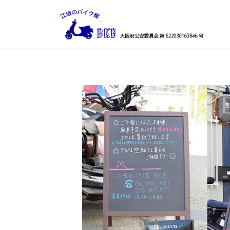
コ
ナ
ン
ビ
テ
ゲ
ン
ー
ツ
シ
へ
ョ
ス
ン
キ
に
ッ
移
プ
動