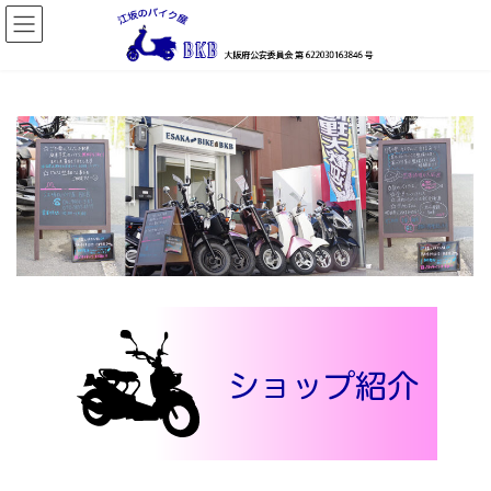
コ
ナ
ン
ビ
テ
ゲ
ン
ー
ツ
シ
へ
ョ
ス
ン
キ
に
ッ
移
プ
動