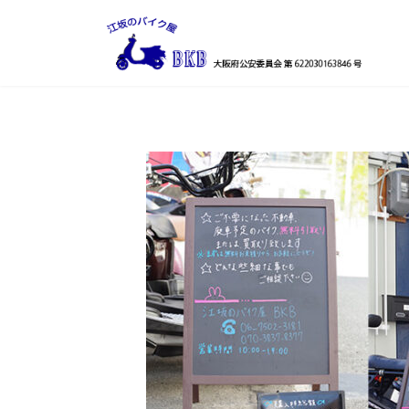
コ
ナ
ン
ビ
テ
ゲ
ン
ー
ツ
シ
へ
ョ
ス
ン
キ
に
ッ
移
プ
動