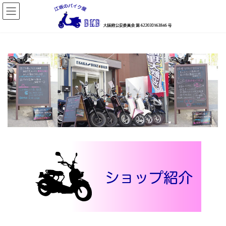
コ
ナ
ン
ビ
テ
ゲ
ン
ー
ツ
シ
へ
ョ
ス
ン
キ
に
ッ
移
プ
動