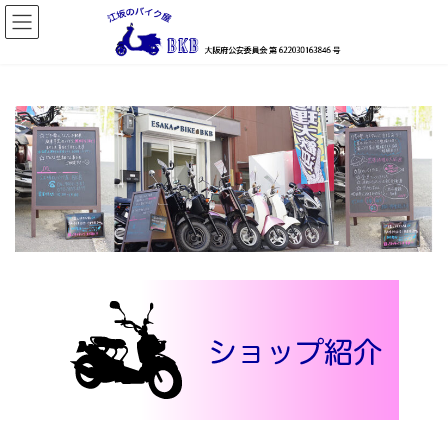
コ
ナ
ン
ビ
テ
ゲ
ン
ー
ツ
シ
へ
ョ
ス
ン
キ
に
ッ
移
プ
動