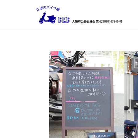
コ
ナ
ン
ビ
テ
ゲ
ン
ー
ツ
シ
へ
ョ
ス
ン
キ
に
ッ
移
プ
動