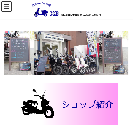
コ
ナ
ン
ビ
テ
ゲ
ン
ー
ツ
シ
へ
ョ
ス
ン
キ
に
ッ
移
プ
動