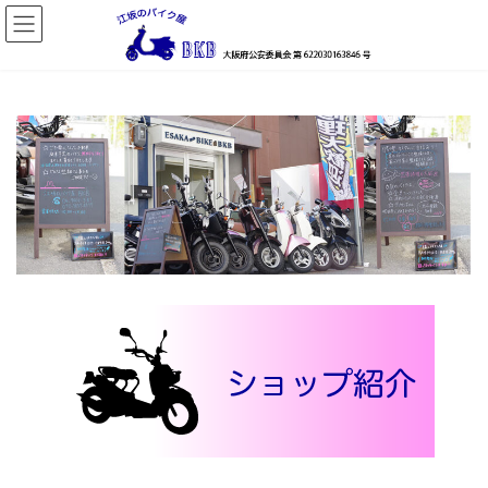
コ
ナ
ン
ビ
テ
ゲ
ン
ー
ツ
シ
へ
ョ
ス
ン
キ
に
ッ
移
プ
動